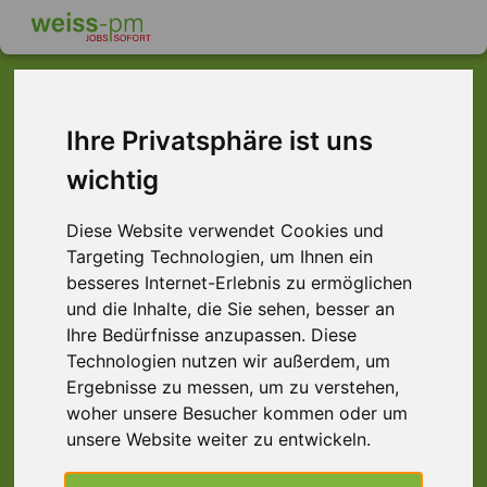
Ihre Privatsphäre ist uns
Dieser Job ist leider
wichtig
nicht mehr verfügbar ...
Diese Website verwendet Cookies und
... aber vielleicht ist hier etwas dabei:
Targeting Technologien, um Ihnen ein
besseres Internet-Erlebnis zu ermöglichen
und die Inhalte, die Sie sehen, besser an
Ihre Bedürfnisse anzupassen. Diese
Technologien nutzen wir außerdem, um
Ergebnisse zu messen, um zu verstehen,
woher unsere Besucher kommen oder um
unsere Website weiter zu entwickeln.
Staplerprofi (m/w/d) Schicht, Würzburg