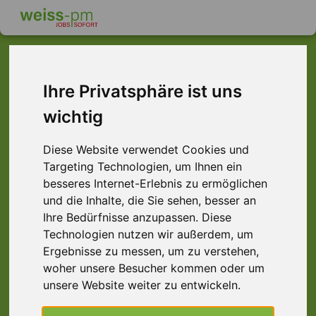
Ihre Privatsphäre ist uns
Dieser Job ist leider
wichtig
nicht mehr verfügbar ...
Diese Website verwendet Cookies und
... aber vielleicht ist hier etwas dabei:
Targeting Technologien, um Ihnen ein
besseres Internet-Erlebnis zu ermöglichen
und die Inhalte, die Sie sehen, besser an
Ihre Bedürfnisse anzupassen. Diese
Technologien nutzen wir außerdem, um
Ergebnisse zu messen, um zu verstehen,
woher unsere Besucher kommen oder um
unsere Website weiter zu entwickeln.
Staplerprofi (m/w/d) Schicht, Würzburg