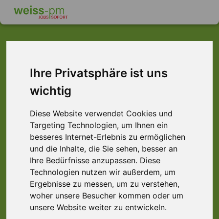
Aschaffenburg
Darmstadt
Frankfurt
Hamburg
Hanau
Offenbach
Ihre Privatsphäre ist uns
Würzburg
wichtig
Diese Website verwendet Cookies und
Targeting Technologien, um Ihnen ein
besseres Internet-Erlebnis zu ermöglichen
Mit dem Laden der Karte akzeptieren Sie die
und die Inhalte, die Sie sehen, besser an
Datenschutzerklärung von Google.
Ihre Bedürfnisse anzupassen. Diese
Technologien nutzen wir außerdem, um
Mehr erfahren
Ergebnisse zu messen, um zu verstehen,
woher unsere Besucher kommen oder um
Karte laden
unsere Website weiter zu entwickeln.