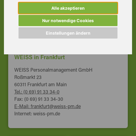
Alle akzeptieren
Nur notwendige Cookies
Einstellungen ändern
WEISS in Frankfurt
WEISS Personalmanagement GmbH
Roßmarkt 23
60311 Frankfurt am Main
Tel.: (0 69) 91 33 34-0
Fax: (0 69) 91 33 34-30
E-Mail: frankfurt@weiss-pm.de
Internet: weiss-pm.de