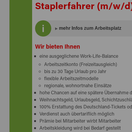
Staplerfahrer (m/w/d)
mehr Infos zum Arbeitsplatz
Gestalten Sie Ihre Zukunft neu und stapel
Wir bieten Ihnen
eine ausgeglichene Work-Life-Balance
Der Stapler ist Ihre Leidenschaft, der Beruf 
Arbeitszeitkonto (Freizeitausgleich)
Dann dürfen Sie sich hier austoben und ohn
bis zu 30 Tage Urlaub pro Jahr
Tat schreiten.
flexible Arbeitszeitmodelle
regionale, wohnortnahe Einsätze
hohe Chancen auf eine spätere Übernahme 
Weihnachtsgeld, Urlaubsgeld, Schichtzuschl
100% Erstattung des Deutschland-Tickets o
Verdienst auch übertariflich möglich
Prämie bei Mitarbeiter wirbt Mitarbeiter
Arbeitskleidung wird bei Bedarf gestellt