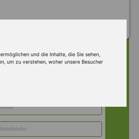
rmöglichen und die Inhalte, die Sie sehen,
Jetzt bewerben
WUE M 130060
en, um zu verstehen, woher unsere Besucher
Frau
Herr