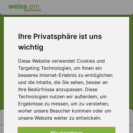
schnell im Job ...
Ihre Privatsphäre ist uns
wichtig
Diese Website verwendet Cookies und
Targeting Technologien, um Ihnen ein
Aschaffenburg
Darmstadt
Frankfurt
Hamburg
besseres Internet-Erlebnis zu ermöglichen
Hanau
Offenbach
Würzburg
alle
und die Inhalte, die Sie sehen, besser an
Ihre Bedürfnisse anzupassen. Diese
los gehts
Technologien nutzen wir außerdem, um
Ergebnisse zu messen, um zu verstehen,
woher unsere Besucher kommen oder um
häufig gesucht
unsere Website weiter zu entwickeln.
Helfer Lager
Alle akzeptieren