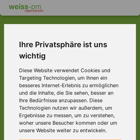
Ihre Privatsphäre ist uns
Dieser Job ist leider
wichtig
nicht mehr verfügbar ...
... aber vielleicht ist hier etwas dabei:
Diese Website verwendet Cookies und
Targeting Technologien, um Ihnen ein
besseres Internet-Erlebnis zu ermöglichen
und die Inhalte, die Sie sehen, besser an
Ihre Bedürfnisse anzupassen. Diese
Technologien nutzen wir außerdem, um
Ergebnisse zu messen, um zu verstehen,
woher unsere Besucher kommen oder um
unsere Website weiter zu entwickeln.
Staplerprofi (m/w/d) Schicht, Würzburg