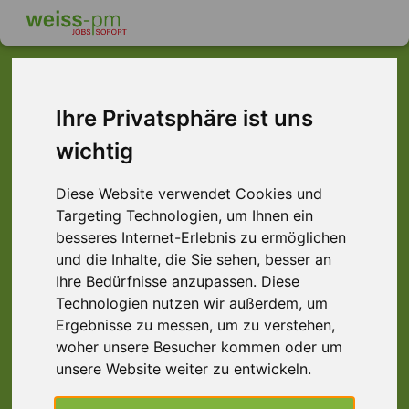
Ihre Privatsphäre ist uns
Dieser Job ist leider
wichtig
nicht mehr verfügbar ...
Diese Website verwendet Cookies und
... aber vielleicht ist hier etwas dabei:
Targeting Technologien, um Ihnen ein
besseres Internet-Erlebnis zu ermöglichen
und die Inhalte, die Sie sehen, besser an
Ihre Bedürfnisse anzupassen. Diese
Technologien nutzen wir außerdem, um
Ergebnisse zu messen, um zu verstehen,
woher unsere Besucher kommen oder um
unsere Website weiter zu entwickeln.
Staplerprofi (m/w/d) Schicht, Würzburg