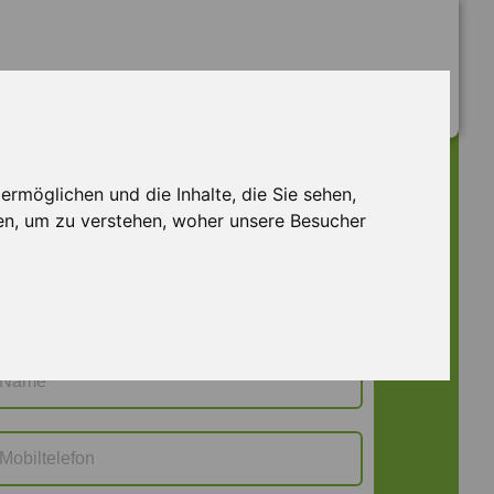
Jetzt bewerben
rmöglichen und die Inhalte, die Sie sehen,
WUE M 129723
en, um zu verstehen, woher unsere Besucher
Frau
Herr