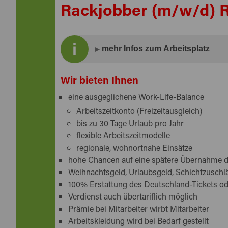
Rackjobber (m/w/d) R
mehr Infos zum Arbeitsplatz
Fla­che Hie­rar­chien, eine offe­ne und team­ori­
Wir bieten Ihnen
eine ausgeglichene Work-Life-Balance
Dann erwartet Sie eine abwechslungsreiche 
und stetig wachsenden Unternehmen, in wel
Arbeitszeitkonto (Freizeitausgleich)
vollumfänglich einbringen können.
bis zu 30 Tage Urlaub pro Jahr
flexible Arbeitszeitmodelle
Zur Erweiterung dieses Teams suchen wir
e
regionale, wohnortnahe Einsätze
hohe Chancen auf eine spätere Übernahme 
Weihnachtsgeld, Urlaubsgeld, Schichtzuschl
100% Erstattung des Deutschland-Tickets o
Verdienst auch übertariflich möglich
Prämie bei Mitarbeiter wirbt Mitarbeiter
Arbeitskleidung wird bei Bedarf gestellt