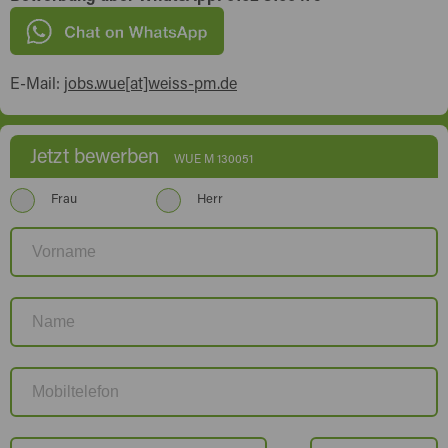
E-Mail:
jobs.wue[at]weiss-pm.de
Jetzt bewerben
WUE M 130051
Frau
Herr