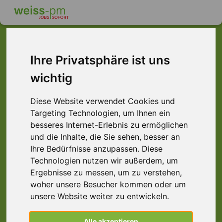
Ihre Privatsphäre ist uns
Dieser Job ist leider
wichtig
nicht mehr verfügbar ...
Diese Website verwendet Cookies und
... aber vielleicht ist hier etwas dabei:
Targeting Technologien, um Ihnen ein
besseres Internet-Erlebnis zu ermöglichen
und die Inhalte, die Sie sehen, besser an
Ihre Bedürfnisse anzupassen. Diese
Technologien nutzen wir außerdem, um
Ergebnisse zu messen, um zu verstehen,
woher unsere Besucher kommen oder um
unsere Website weiter zu entwickeln.
Schlosserhelfer (m/w/d) Bauhelfer |
Alle akzeptieren