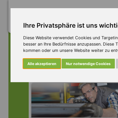
Ihre Privatsphäre ist uns wicht
Diese Website verwendet Cookies und Targeting 
besser an Ihre Bedürfnisse anzupassen. Diese
kommen oder um unsere Website weiter zu ent
Dieser Job ist leider n
Alle akzeptieren
Nur notwendige Cookies
... aber vielleicht ist hier etwas dabei: