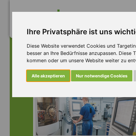
Ihre Privatsphäre ist uns wicht
Diese Website verwendet Cookies und Targeting 
besser an Ihre Bedürfnisse anzupassen. Diese
kommen oder um unsere Website weiter zu ent
Dieser Job ist leider n
Alle akzeptieren
Nur notwendige Cookies
... aber vielleicht ist hier etwas dabei: