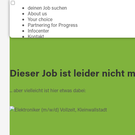
deinen Job suchen
About us
Your choice
Partnering for Progress
Infocenter
Kontakt
Dieser Job ist leider nicht m
... aber vielleicht ist hier etwas dabei:
Elektroniker (m/w/d) Vollzeit, Kleinw