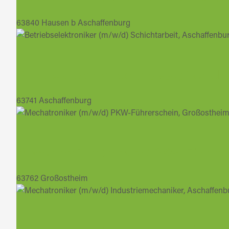
63840 Hausen b Aschaffenburg
Betriebselektroniker (m/w/d) Schicht
63741 Aschaffenburg
Mechatroniker (m/w/d) PKW-Führers
63762 Großostheim