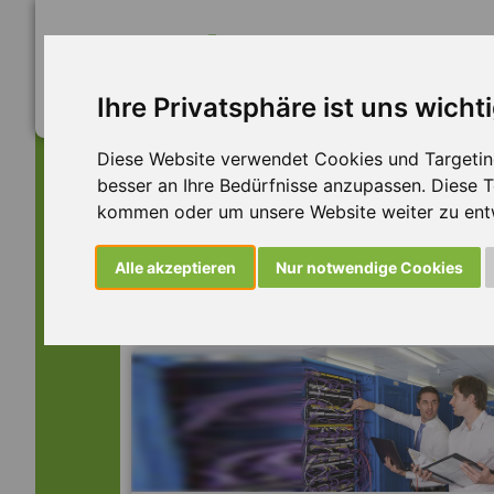
Ihre Privatsphäre ist uns wicht
Diese Website verwendet Cookies und Targeting 
besser an Ihre Bedürfnisse anzupassen. Diese
kommen oder um unsere Website weiter zu ent
Dieser Job ist leider n
Alle akzeptieren
Nur notwendige Cookies
... aber vielleicht ist hier etwas dabei: