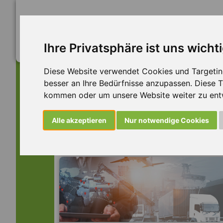
Ihre Privatsphäre ist uns wicht
Diese Website verwendet Cookies und Targeting 
besser an Ihre Bedürfnisse anzupassen. Diese
kommen oder um unsere Website weiter zu ent
Dieser Job ist leider n
Alle akzeptieren
Nur notwendige Cookies
... aber vielleicht ist hier etwas dabei: