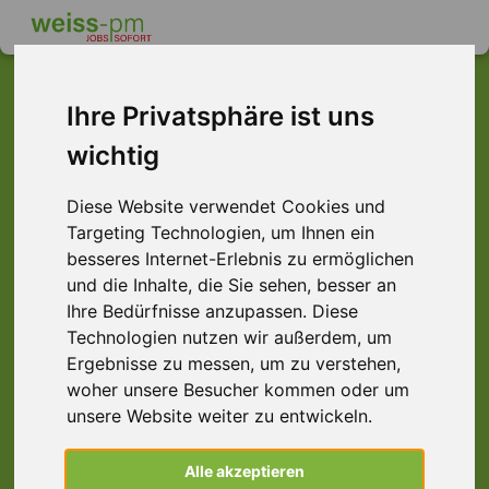
Ihre Privatsphäre ist uns
wichtig
Dieser Job ist leider
nicht mehr verfügbar ...
Diese Website verwendet Cookies und
Targeting Technologien, um Ihnen ein
... aber vielleicht ist hier etwas dabei:
besseres Internet-Erlebnis zu ermöglichen
und die Inhalte, die Sie sehen, besser an
Ihre Bedürfnisse anzupassen. Diese
Technologien nutzen wir außerdem, um
Ergebnisse zu messen, um zu verstehen,
woher unsere Besucher kommen oder um
unsere Website weiter zu entwickeln.
Speditionskaufmann (m/w/d)
Alle akzeptieren