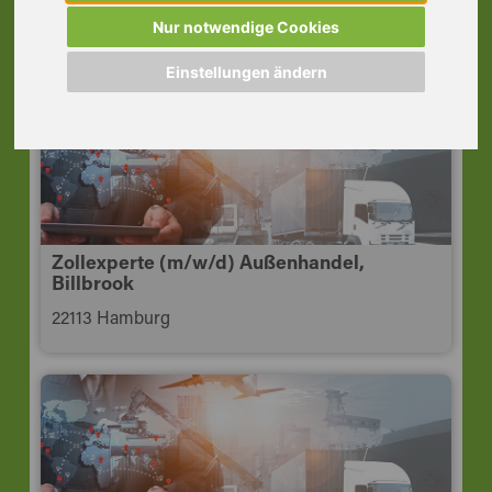
Speditionskauffrau | TZ | VZ
Nur notwendige Cookies
20457 Hamburg
Einstellungen ändern
Zollexperte (m/w/d) Außenhandel,
Billbrook
22113 Hamburg