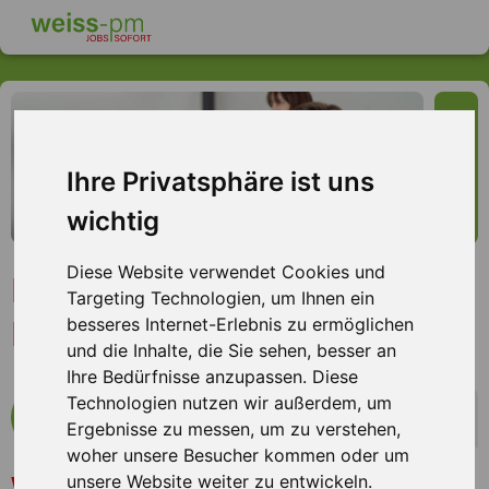
Ihre Privatsphäre ist uns
wichtig
Diese Website verwendet Cookies und
Bürokraft (m/w/d) Kfm.
Targeting Technologien, um Ihnen ein
Mitarbeiter, Raum Würzburg
besseres Internet-Erlebnis zu ermöglichen
und die Inhalte, die Sie sehen, besser an
Ihre Bedürfnisse anzupassen. Diese
Technologien nutzen wir außerdem, um
mehr Infos zum Arbeitsplatz
Ergebnisse zu messen, um zu verstehen,
woher unsere Besucher kommen oder um
>>> BÜROSTUHLAKROBAT GESUCHT <<<
Was wir Dir bieten
unsere Website weiter zu entwickeln.