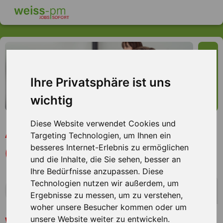
Ihre Privatsphäre ist uns
wichtig
Diese Website verwendet Cookies und
Auftragssachbearbeiter
Targeting Technologien, um Ihnen ein
(w/m/d), Würzburg
besseres Internet-Erlebnis zu ermöglichen
und die Inhalte, die Sie sehen, besser an
Ihre Bedürfnisse anzupassen. Diese
Technologien nutzen wir außerdem, um
mehr Infos zum Arbeitsplatz
Ergebnisse zu messen, um zu verstehen,
woher unsere Besucher kommen oder um
Sie sind neugierig, engagiert und bringen eine Prise
Wir bieten Ihnen
unsere Website weiter zu entwickeln.