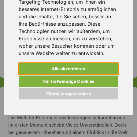
Targeting Technologien, um Ihnen ein
stehen Ihnen als zuverlässiger Partner zur Seite. Mit
besseres Internet-Erlebnis zu ermöglichen
mehr als 30 Jahren Erfahrung in der
und die Inhalte, die Sie sehen, besser an
Personalvermittlung verbinden wir Unternehmen mit
Ihre Bedürfnisse anzupassen. Diese
talentierten Bewerbern und eröffnen Türen zu neuen
Technologien nutzen wir außerdem, um
beruflichen Chancen. Kontaktieren Sie uns, um mehr
Ergebnisse zu messen, um zu verstehen,
über unsere individuellen Lösungen zu erfahren.
woher unsere Besucher kommen oder um
unsere Website weiter zu entwickeln.
Job oder Talent sofort finden
- Kontaktieren Sie
uns!
Alle akzeptieren
Nur notwendige Cookies
Einstellungen ändern
Zeitarbeit Definition
Die Welt der Personaldienstleistungen ist komplex und
im ersten Moment scheint Vieles Unverständlich. Doch
bei genauerem Hinsehen und einem Einblick in die Welt