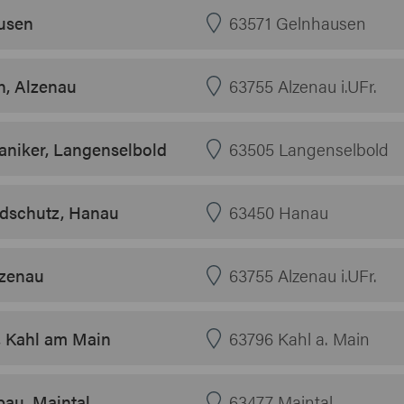
usen
63571 Gelnhausen
n, Alzenau
63755 Alzenau i.UFr.
niker, Langenselbold
63505 Langenselbold
ndschutz, Hanau
63450 Hanau
lzenau
63755 Alzenau i.UFr.
, Kahl am Main
63796 Kahl a. Main
bau, Maintal
63477 Maintal