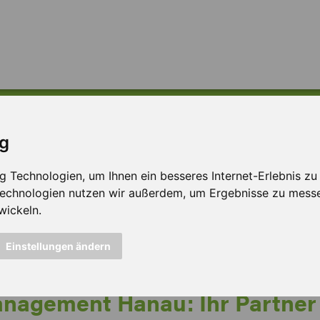
eitarbeit &
ig
Technologien, um Ihnen ein besseres Internet-Erlebnis zu e
berlassung in Hana
 Technologien nutzen wir außerdem, um Ergebnisse zu mess
wickeln.
Einstellungen ändern
nagement Hanau: Ihr Partner 