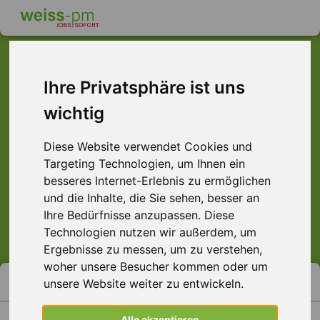
schnell im Job ...
Ihre Privatsphäre ist uns
wichtig
Diese Website verwendet Cookies und
Targeting Technologien, um Ihnen ein
Aschaffenburg
Darmstadt
Frankfurt
Hamburg
besseres Internet-Erlebnis zu ermöglichen
Hanau
Offenbach
Würzburg
alle
und die Inhalte, die Sie sehen, besser an
Ihre Bedürfnisse anzupassen. Diese
los gehts
Technologien nutzen wir außerdem, um
Ergebnisse zu messen, um zu verstehen,
woher unsere Besucher kommen oder um
häufig gesucht
unsere Website weiter zu entwickeln.
Helfer Lager
Alle akzeptieren