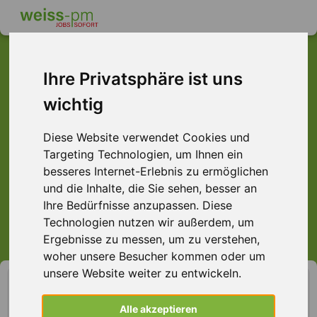
schnell im Job ...
Ihre Privatsphäre ist uns
wichtig
Diese Website verwendet Cookies und
Targeting Technologien, um Ihnen ein
Aschaffenburg
Darmstadt
Frankfurt
Hamburg
besseres Internet-Erlebnis zu ermöglichen
und die Inhalte, die Sie sehen, besser an
Hanau
Offenbach
Würzburg
alle
Ihre Bedürfnisse anzupassen. Diese
Technologien nutzen wir außerdem, um
los gehts
Ergebnisse zu messen, um zu verstehen,
woher unsere Besucher kommen oder um
unsere Website weiter zu entwickeln.
Bürokauffrau (m/w/d)
Auftragssachbearbeitung, Aschaffenburg
Alle akzeptieren