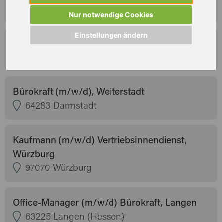
63741 Aschaffenburg
Nur notwendige Cookies
Einstellungen ändern
Bürokauffrau (m/w/d) Bürokraft, Frankfurt
60326 Frankfurt am Main
Bürokraft (m/w/d), Weiterstadt
64283 Darmstadt
Kaufmann (m/w/d) Vertriebsinnendienst,
Würzburg
97070 Würzburg
Office-Manager (m/w/d) Bürokraft, Langen
63225 Langen (Hessen)