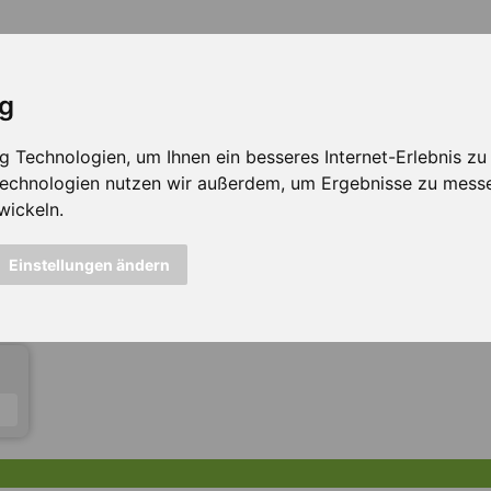
ig
Technologien, um Ihnen ein besseres Internet-Erlebnis zu e
 Technologien nutzen wir außerdem, um Ergebnisse zu mess
wickeln.
icht mehr verfügbar ...
Einstellungen ändern