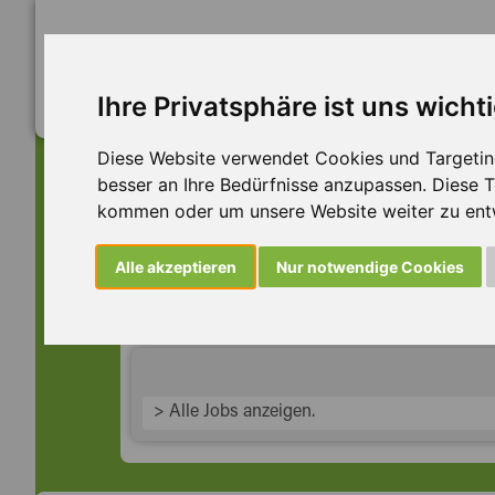
Ihre Privatsphäre ist uns wicht
Diese Website verwendet Cookies und Targeting 
besser an Ihre Bedürfnisse anzupassen. Diese
kommen oder um unsere Website weiter zu ent
Dieser Job ist leider n
Alle akzeptieren
Nur notwendige Cookies
... aber vielleicht ist hier etwas dabei:
> Alle Jobs anzeigen.