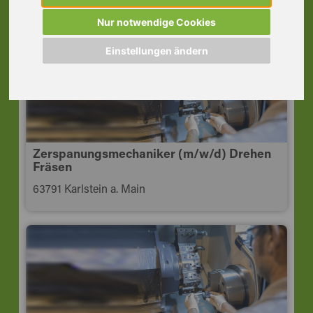
63755 Alzenau i.UFr.
Nur notwendige Cookies
Einstellungen ändern
Zerspanungsmechaniker (m/w/d) Drehen
Fräsen
63791 Karlstein a. Main