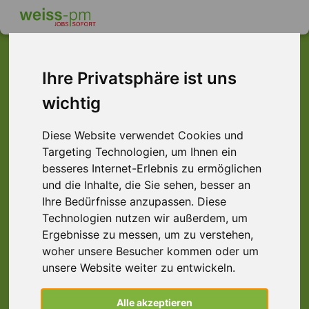
Ihre Privatsphäre ist uns
Dieser Job ist leider
wichtig
nicht mehr verfügbar ...
Diese Website verwendet Cookies und
Targeting Technologien, um Ihnen ein
... aber vielleicht ist hier etwas dabei:
besseres Internet-Erlebnis zu ermöglichen
und die Inhalte, die Sie sehen, besser an
Ihre Bedürfnisse anzupassen. Diese
Technologien nutzen wir außerdem, um
Ergebnisse zu messen, um zu verstehen,
woher unsere Besucher kommen oder um
unsere Website weiter zu entwickeln.
CNC-Dreher (m/w/d) Fanuc, Alzenau
Alle akzeptieren