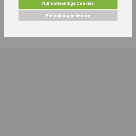
Nur notwendige Cookies
Einstellungen ändern
© 2024 WEISS Personalmanagement GmbH |
Impressum
|
Datenschutzhinweise
|
Cookie Einstellungen ändern