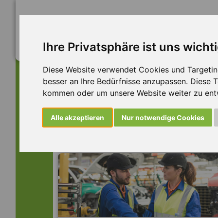
Ihre Privatsphäre ist uns wicht
Diese Website verwendet Cookies und Targeting 
besser an Ihre Bedürfnisse anzupassen. Diese
kommen oder um unsere Website weiter zu ent
Dieser Job ist leider n
Alle akzeptieren
Nur notwendige Cookies
... aber vielleicht ist hier etwas dabei: