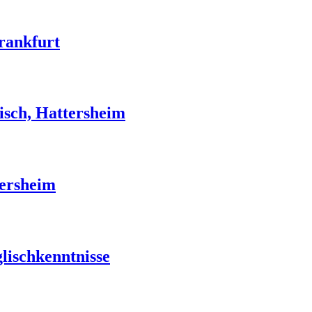
Frankfurt
isch, Hattersheim
tersheim
glischkenntnisse