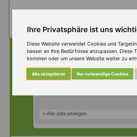
Ihre Privatsphäre ist uns wicht
Diese Website verwendet Cookies und Targeting 
besser an Ihre Bedürfnisse anzupassen. Diese
kommen oder um unsere Website weiter zu ent
Dieser Job ist leider n
Alle akzeptieren
Nur notwendige Cookies
... aber vielleicht ist hier etwas dabei:
> Alle Jobs anzeigen.