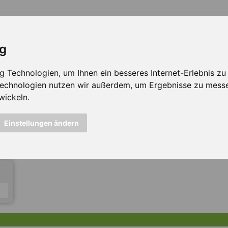
ig
Technologien, um Ihnen ein besseres Internet-Erlebnis zu e
 Technologien nutzen wir außerdem, um Ergebnisse zu mess
wickeln.
icht mehr verfügbar ...
Einstellungen ändern