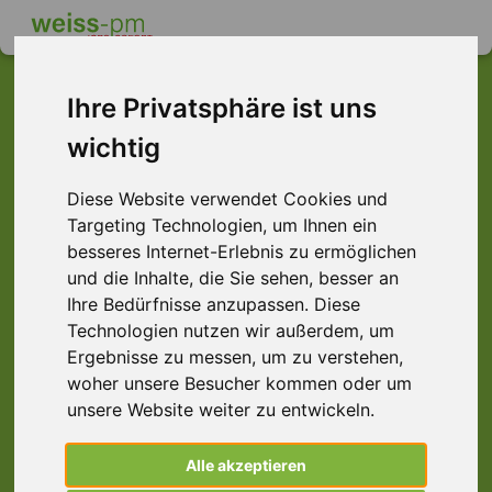
Ihre Privatsphäre ist uns
wichtig
Dieser Job ist leider
nicht mehr verfügbar ...
Diese Website verwendet Cookies und
Targeting Technologien, um Ihnen ein
... aber vielleicht ist hier etwas dabei:
besseres Internet-Erlebnis zu ermöglichen
und die Inhalte, die Sie sehen, besser an
Ihre Bedürfnisse anzupassen. Diese
Technologien nutzen wir außerdem, um
Ergebnisse zu messen, um zu verstehen,
woher unsere Besucher kommen oder um
unsere Website weiter zu entwickeln.
Alle akzeptieren
Verkäuferin (m/w/d) Bäckerei, Würzburg