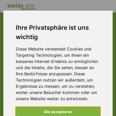
Ihre Privatsphäre ist uns
wichtig
Dieser Job ist leider
nicht mehr verfügbar ...
Diese Website verwendet Cookies und
Targeting Technologien, um Ihnen ein
... aber vielleicht ist hier etwas dabei:
besseres Internet-Erlebnis zu ermöglichen
und die Inhalte, die Sie sehen, besser an
Ihre Bedürfnisse anzupassen. Diese
Technologien nutzen wir außerdem, um
Ergebnisse zu messen, um zu verstehen,
woher unsere Besucher kommen oder um
unsere Website weiter zu entwickeln.
Sachbearbeiter (m/w/d)
Alle akzeptieren