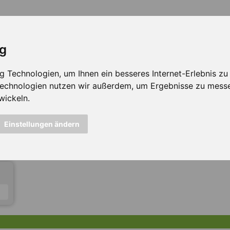
ig
Technologien, um Ihnen ein besseres Internet-Erlebnis zu e
 Technologien nutzen wir außerdem, um Ergebnisse zu mess
wickeln.
icht mehr verfügbar ...
Einstellungen ändern