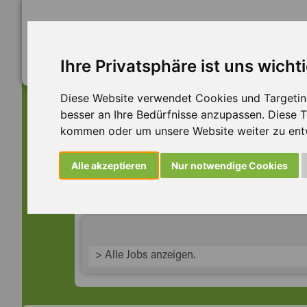
Ihre Privatsphäre ist uns wicht
Diese Website verwendet Cookies und Targeting 
besser an Ihre Bedürfnisse anzupassen. Diese
kommen oder um unsere Website weiter zu ent
Dieser Job ist leider n
Alle akzeptieren
Nur notwendige Cookies
... aber vielleicht ist hier etwas dabei:
> Alle Jobs anzeigen.