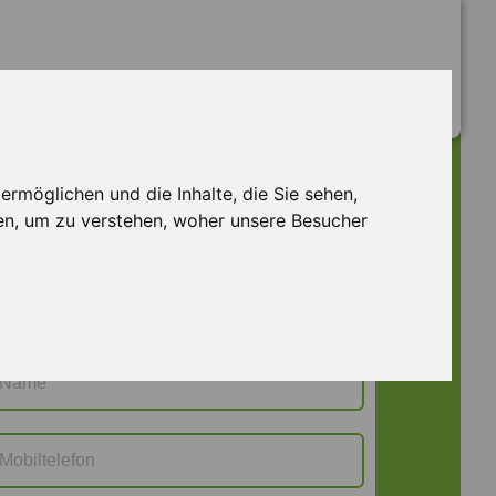
rmöglichen und die Inhalte, die Sie sehen,
Jetzt bewerben
WUE M 130073
en, um zu verstehen, woher unsere Besucher
Frau
Herr