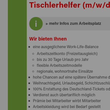
Tischlerhelfer (m/w/d
mehr Infos zum Arbeitsplatz
Sie sind der nächste Meister Eder - bei 
Wir bieten Ihnen
Die Vielseitigkeit des Holzes fasziniert Sie 
eine ausgeglichene Work-Life-Balance
trotz Maschinen erforderlich ist?
Arbeitszeitkonto (Freizeitausgleich)
Technisches Verständnis bringen Sie ebenso 
bis zu 30 Tage Urlaub pro Jahr
Passt alles wie die Faust aufs Auge?
flexible Arbeitszeitmodelle
Dann "näher zusammen - zusammen näher" in
regionale, wohnortnahe Einsätze
bewegt und Ihre Unterstützung als
Schreine
hohe Chancen auf eine spätere Übernahme 
Weihnachtsgeld, Urlaubsgeld, Schichtzuschl
100% Erstattung des Deutschland-Tickets o
Verdienst auch übertariflich möglich
Prämie bei Mitarbeiter wirbt Mitarbeiter
Arbeitskleidung wird bei Bedarf gestellt