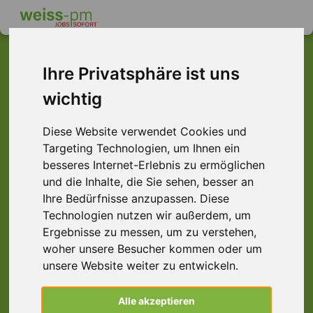
Ihre Privatsphäre ist uns
wichtig
Dieser Job ist leider
nicht mehr verfügbar ...
Diese Website verwendet Cookies und
Targeting Technologien, um Ihnen ein
... aber vielleicht ist hier etwas dabei:
besseres Internet-Erlebnis zu ermöglichen
und die Inhalte, die Sie sehen, besser an
Ihre Bedürfnisse anzupassen. Diese
Technologien nutzen wir außerdem, um
Ergebnisse zu messen, um zu verstehen,
woher unsere Besucher kommen oder um
unsere Website weiter zu entwickeln.
Schreinerhelfer (m/w/d) Holz, Hanau
Alle akzeptieren