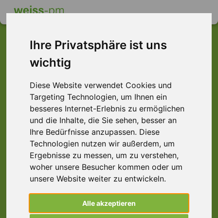
Ihre Privatsphäre ist uns
wichtig
Dieser Job ist leider
Diese Website verwendet Cookies und
nicht mehr verfügbar ...
Targeting Technologien, um Ihnen ein
... aber vielleicht ist hier etwas dabei:
besseres Internet-Erlebnis zu ermöglichen
und die Inhalte, die Sie sehen, besser an
Ihre Bedürfnisse anzupassen. Diese
Technologien nutzen wir außerdem, um
Ergebnisse zu messen, um zu verstehen,
woher unsere Besucher kommen oder um
unsere Website weiter zu entwickeln.
Alle akzeptieren
THT-Löter (m/w/d) SMD/ESD, Seevetal