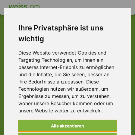
Ihre Privatsphäre ist uns
wichtig
Dieser Job ist leider
Diese Website verwendet Cookies und
nicht mehr verfügbar ...
Targeting Technologien, um Ihnen ein
... aber vielleicht ist hier etwas dabei:
besseres Internet-Erlebnis zu ermöglichen
und die Inhalte, die Sie sehen, besser an
Ihre Bedürfnisse anzupassen. Diese
Technologien nutzen wir außerdem, um
Ergebnisse zu messen, um zu verstehen,
woher unsere Besucher kommen oder um
unsere Website weiter zu entwickeln.
Alle akzeptieren
THT-Löter (m/w/d) SMD/ESD, Seevetal