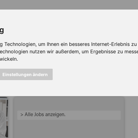
ig
Technologien, um Ihnen ein besseres Internet-Erlebnis zu e
 Technologien nutzen wir außerdem, um Ergebnisse zu mess
wickeln.
icht mehr verfügbar ...
Einstellungen ändern
> Alle Jobs anzeigen.