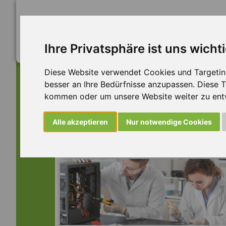
Ihre Privatsphäre ist uns wicht
Diese Website verwendet Cookies und Targeting 
besser an Ihre Bedürfnisse anzupassen. Diese
kommen oder um unsere Website weiter zu ent
Dieser Job ist leider n
Alle akzeptieren
Nur notwendige Cookies
... aber vielleicht ist hier etwas dabei: