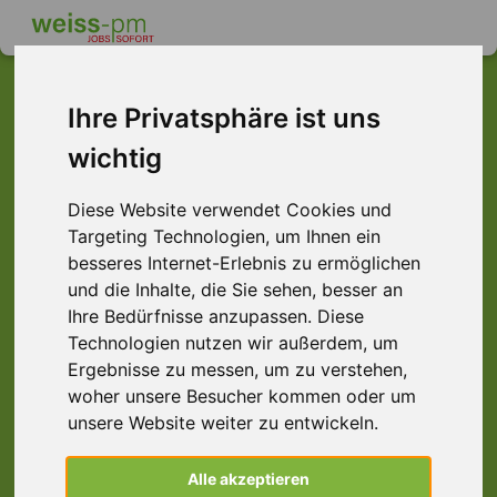
Ihre Privatsphäre ist uns
wichtig
Dieser Job ist leider
nicht mehr verfügbar ...
Diese Website verwendet Cookies und
Targeting Technologien, um Ihnen ein
... aber vielleicht ist hier etwas dabei:
besseres Internet-Erlebnis zu ermöglichen
und die Inhalte, die Sie sehen, besser an
Ihre Bedürfnisse anzupassen. Diese
Technologien nutzen wir außerdem, um
Ergebnisse zu messen, um zu verstehen,
woher unsere Besucher kommen oder um
unsere Website weiter zu entwickeln.
Staplerfahrer (m/w/d) Schubmast 2
Alle akzeptieren