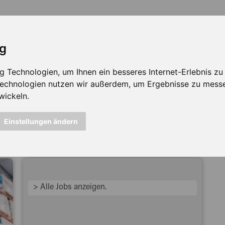
ig
Technologien, um Ihnen ein besseres Internet-Erlebnis zu e
 Technologien nutzen wir außerdem, um Ergebnisse zu mess
wickeln.
icht mehr verfügbar ...
Einstellungen ändern
> Alle Jobs anzeigen.