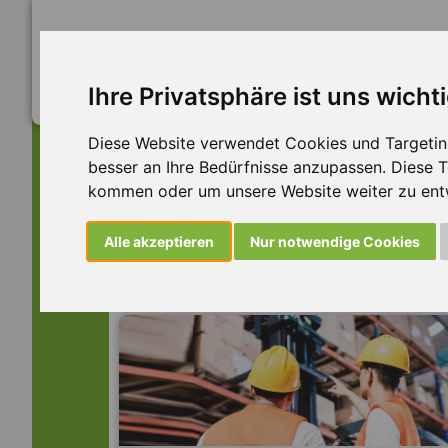
Ihre Privatsphäre ist uns wicht
Diese Website verwendet Cookies und Targeting 
besser an Ihre Bedürfnisse anzupassen. Diese
kommen oder um unsere Website weiter zu ent
Dieser Job ist leider n
Alle akzeptieren
Nur notwendige Cookies
... aber vielleicht ist hier etwas dabei: