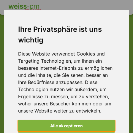
Ihre Privatsphäre ist uns
wichtig
Dieser Job ist leider
nicht mehr verfügbar ...
Diese Website verwendet Cookies und
Targeting Technologien, um Ihnen ein
... aber vielleicht ist hier etwas dabei:
besseres Internet-Erlebnis zu ermöglichen
und die Inhalte, die Sie sehen, besser an
Ihre Bedürfnisse anzupassen. Diese
Technologien nutzen wir außerdem, um
Ergebnisse zu messen, um zu verstehen,
woher unsere Besucher kommen oder um
unsere Website weiter zu entwickeln.
Alle akzeptieren
Staplerfahrer (m/w/d) Schicht, Biebesheim