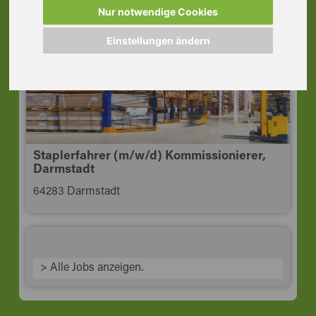
64584 Biebesheim am Rhein
Nur notwendige Cookies
Einstellungen ändern
Staplerfahrer (m/w/d) Kommissionierer,
Darmstadt
64283 Darmstadt
> Alle Jobs anzeigen.