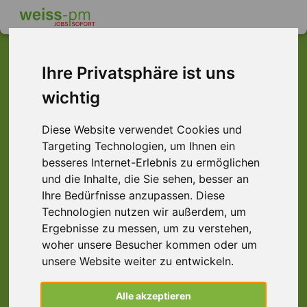
Ihre Privatsphäre ist uns
wichtig
Dieser Job ist leider
nicht mehr verfügbar ...
Diese Website verwendet Cookies und
Targeting Technologien, um Ihnen ein
... aber vielleicht ist hier etwas dabei:
besseres Internet-Erlebnis zu ermöglichen
und die Inhalte, die Sie sehen, besser an
Ihre Bedürfnisse anzupassen. Diese
Technologien nutzen wir außerdem, um
Ergebnisse zu messen, um zu verstehen,
woher unsere Besucher kommen oder um
unsere Website weiter zu entwickeln.
Lagermitarbeiter (m/w/d) Staplerschein |
Alle akzeptieren