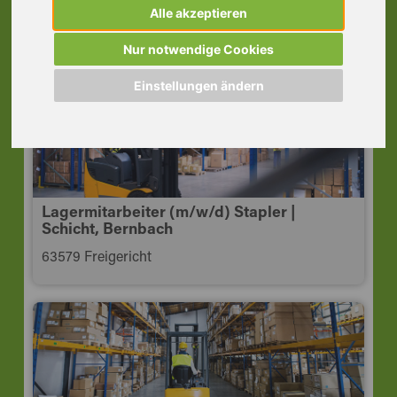
Chemie, Karlstein
Alle akzeptieren
63791 Karlstein a. Main
Nur notwendige Cookies
Einstellungen ändern
Lagermitarbeiter (m/w/d) Stapler |
Schicht, Bernbach
63579 Freigericht