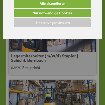
Chemie, Karlstein
Alle akzeptieren
63791 Karlstein a. Main
Nur notwendige Cookies
Einstellungen ändern
Lagermitarbeiter (m/w/d) Stapler |
Schicht, Bernbach
63579 Freigericht