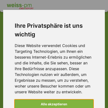
Ihre Privatsphäre ist uns
wichtig
Dieser Job ist leider
nicht mehr verfügbar ...
Diese Website verwendet Cookies und
Targeting Technologien, um Ihnen ein
... aber vielleicht ist hier etwas dabei:
besseres Internet-Erlebnis zu ermöglichen
und die Inhalte, die Sie sehen, besser an
Ihre Bedürfnisse anzupassen. Diese
Technologien nutzen wir außerdem, um
Ergebnisse zu messen, um zu verstehen,
woher unsere Besucher kommen oder um
unsere Website weiter zu entwickeln.
Staplerfahrer (m/w/d) Schubmast, Winsen
Alle akzeptieren