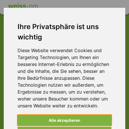
Ihre Privatsphäre ist uns
wichtig
Dieser Job ist leider
Diese Website verwendet Cookies und
nicht mehr verfügbar ...
Targeting Technologien, um Ihnen ein
... aber vielleicht ist hier etwas dabei:
besseres Internet-Erlebnis zu ermöglichen
und die Inhalte, die Sie sehen, besser an
Ihre Bedürfnisse anzupassen. Diese
Technologien nutzen wir außerdem, um
Ergebnisse zu messen, um zu verstehen,
woher unsere Besucher kommen oder um
unsere Website weiter zu entwickeln.
Alle akzeptieren
Staplerfahrer (m/w/d) 4-Zinken-Stapler | 2