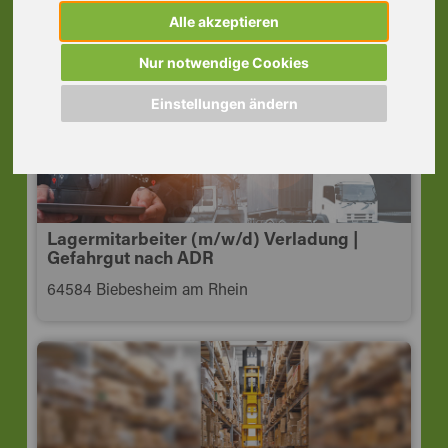
Pfungstadt
Alle akzeptieren
64319 Pfungstadt
Nur notwendige Cookies
Einstellungen ändern
Lagermitarbeiter (m/w/d) Verladung |
Gefahrgut nach ADR
64584 Biebesheim am Rhein