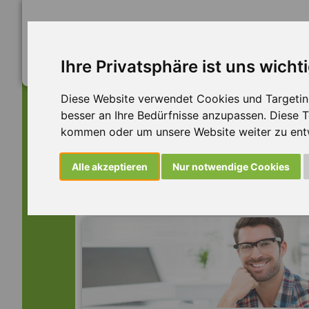
Ihre Privatsphäre ist uns wicht
Diese Website verwendet Cookies und Targeting 
besser an Ihre Bedürfnisse anzupassen. Diese
kommen oder um unsere Website weiter zu ent
Dieser Job ist leider n
Alle akzeptieren
Nur notwendige Cookies
... aber vielleicht ist hier etwas dabei: