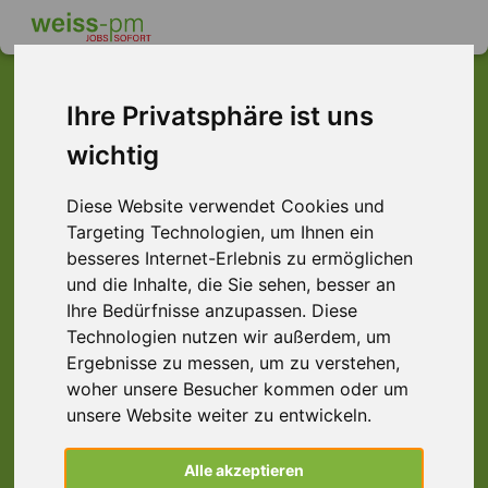
Ihre Privatsphäre ist uns
wichtig
Dieser Job ist leider
nicht mehr verfügbar ...
Diese Website verwendet Cookies und
Targeting Technologien, um Ihnen ein
... aber vielleicht ist hier etwas dabei:
besseres Internet-Erlebnis zu ermöglichen
und die Inhalte, die Sie sehen, besser an
Ihre Bedürfnisse anzupassen. Diese
Technologien nutzen wir außerdem, um
Ergebnisse zu messen, um zu verstehen,
woher unsere Besucher kommen oder um
unsere Website weiter zu entwickeln.
Speditionskaufmann (m/w/d)
Alle akzeptieren