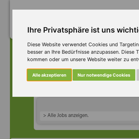
Ihre Privatsphäre ist uns wicht
Diese Website verwendet Cookies und Targeting 
besser an Ihre Bedürfnisse anzupassen. Diese
kommen oder um unsere Website weiter zu ent
Dieser Job ist leider n
Alle akzeptieren
Nur notwendige Cookies
... aber vielleicht ist hier etwas dabei:
> Alle Jobs anzeigen.