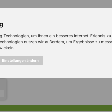
ig
Technologien, um Ihnen ein besseres Internet-Erlebnis zu e
 Technologien nutzen wir außerdem, um Ergebnisse zu mess
wickeln.
icht mehr verfügbar ...
Einstellungen ändern