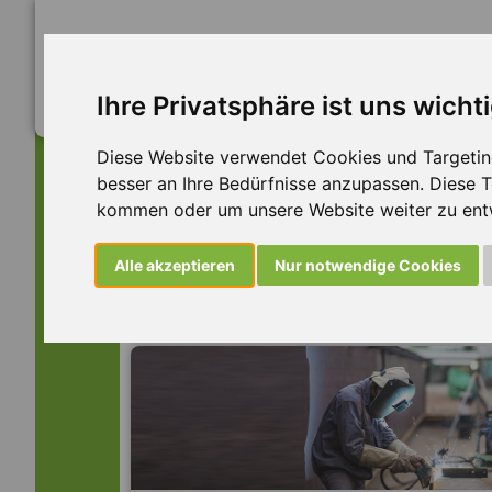
Ihre Privatsphäre ist uns wicht
Diese Website verwendet Cookies und Targeting 
besser an Ihre Bedürfnisse anzupassen. Diese
kommen oder um unsere Website weiter zu ent
Dieser Job ist leider n
Alle akzeptieren
Nur notwendige Cookies
... aber vielleicht ist hier etwas dabei: