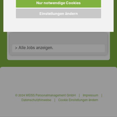
Nur notwendige Cookies
Schweißer (m/w/d) WIG I MAG,
Rödermark
Einstellungen ändern
63322 Rödermark
> Alle Jobs anzeigen.
© 2024 WEISS Personalmanagement GmbH |
Impressum
|
Datenschutzhinweise
|
Cookie Einstellungen ändern